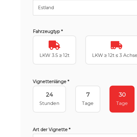
Fahrzeugtyp *
LKW 3.5 ≥ 12t
LKW ≥ 12t ≤ 3 Achs
Vignettenlänge *
24
7
30
Stunden
Tage
Tage
Art der Vignette *