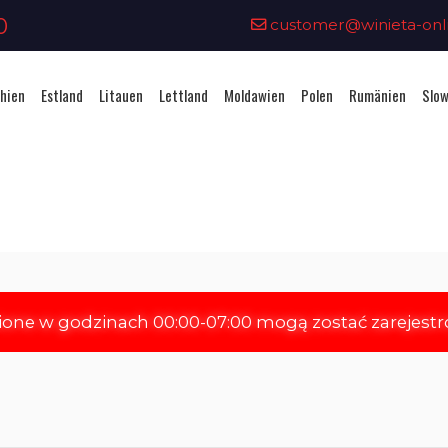
0
customer@winieta-onli
hien
Estland
Litauen
Lettland
Moldawien
Polen
Rumänien
Slow
Vignettenkauf - Estland
ione w godzinach 00:00-07:00 mogą zostać zarejest