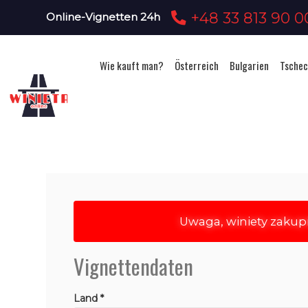
+48 33 813 90 0
Online-Vignetten 24h
Wie kauft man?
Österreich
Bulgarien
Tschec
Uwaga, winiety zakup
Vignettendaten
Land *