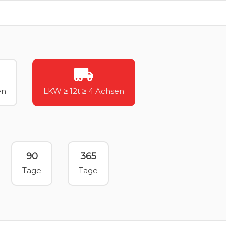
en
LKW ≥ 12t ≥ 4 Achsen
90
365
Tage
Tage