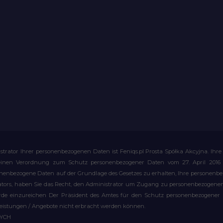
strator Ihrer personenbezogenen Daten ist Feniqs.pl Prosta Spółka Akcyjna. 
meinen Verordnung zum Schutz personenbezogener Daten vom 27. April 2016 al
rsonenbezogene Daten auf der Grundlage des Gesetzes zu erhalten, Ihre personen
rators, haben Sie das Recht, den Administrator um Zugang zu personenbezogenen 
e einzureichen Der Präsident des Amtes für den Schutz personenbezogener Date
leistungen / Angebote nicht erbracht werden können.
WYCH