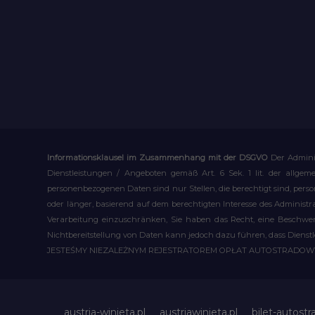
Informationsklausel im Zusammenhang mit der DSGVO
Der Admini
Dienstleistungen / Angeboten gemäß Art. 6 Sek. 1 lit. der allge
personenbezogenen Daten sind nur Stellen, die berechtigt sind, pe
oder länger, basierend auf dem berechtigten Interesse des Administ
Verarbeitung einzuschränken, Sie haben das Recht, eine Beschwerd
Nichtbereitstellung von Daten kann jedoch dazu führen, dass Dienst
JESTEŚMY NIEZALEŻNYM REJESTRATOREM OPŁAT AUTOSTRADO
austria-winieta.pl
austriawinieta.pl
bilet-autostr