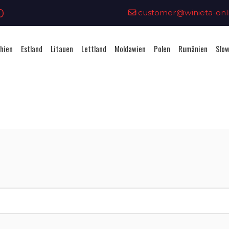
0
customer@winieta-onli
hien
Estland
Litauen
Lettland
Moldawien
Polen
Rumänien
Slow
Vignettenkauf - Estland