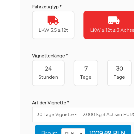
Fahrzeugtyp *
LKW 3.5 ≥ 12t
LKW ≥ 12t ≤ 3 Achs
Vignettenlänge *
24
7
30
Stunden
Tage
Tage
Art der Vignette *
Preis:
1009.89 PLN