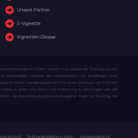
Unsere Partner
E-Vignette
Vignetten-Glossar
Ihre personenbezogenen Daten werden zum Zweck der Erbringung von
s berechtigtes Interesse des Administrators, die Empfänger Ihrer
bezogenen Daten werden gespeichert Für einen Zeitraum von 5 Jahren
Daten zu bitten, das Recht, ihre Entfernung zu berichtigen oder die
n, die Bereitstellung personenbezogener Daten ist freiwillig, die
awinieta.pl
bulharskadalnice.com
cenawiniety.pl