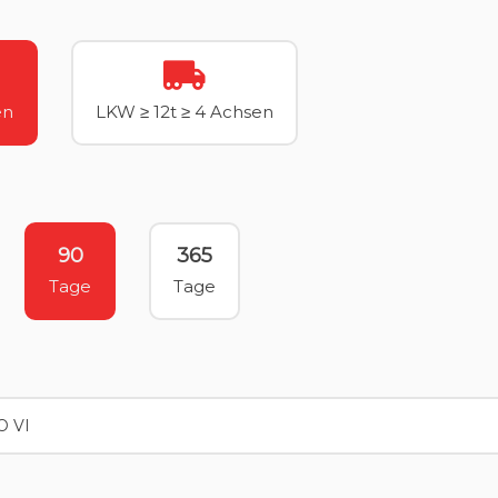
en
LKW ≥ 12t ≥ 4 Achsen
90
365
Tage
Tage