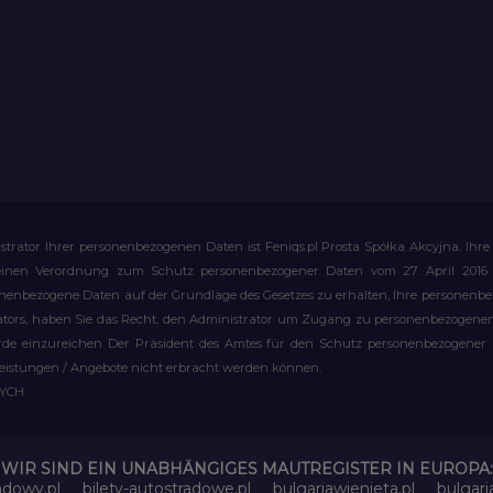
strator Ihrer personenbezogenen Daten ist Feniqs.pl Prosta Spółka Akcyjna. 
meinen Verordnung zum Schutz personenbezogener Daten vom 27. April 2016 al
rsonenbezogene Daten auf der Grundlage des Gesetzes zu erhalten, Ihre personen
rators, haben Sie das Recht, den Administrator um Zugang zu personenbezogenen 
e einzureichen Der Präsident des Amtes für den Schutz personenbezogener Date
leistungen / Angebote nicht erbracht werden können.
WYCH
WIR SIND EIN UNABHÄNGIGES MAUTREGISTER IN EUROPA:
adowy.pl
bilety-autostradowe.pl
bulgariawienieta.pl
bulgari