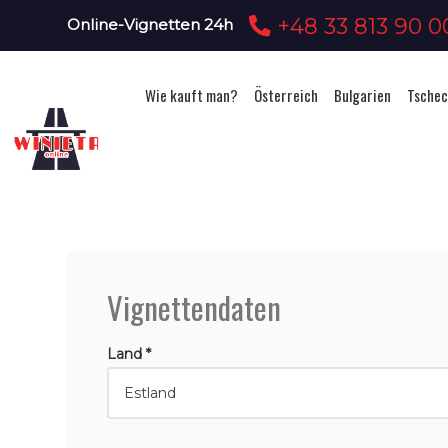
+48 33 813 90 0
Online-Vignetten 24h
Wie kauft man?
Österreich
Bulgarien
Tschec
Vignettendaten
Land *