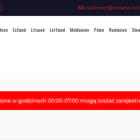
0
customer@winieta-onli
hien
Estland
Litauen
Lettland
Moldawien
Polen
Rumänien
Slow
Vignettenkauf - Estland
ione w godzinach 00:00-07:00 mogą zostać zarejest