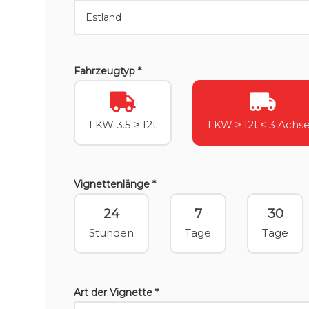
Fahrzeugtyp *
LKW 3.5 ≥ 12t
LKW ≥ 12t ≤ 3 Achs
Vignettenlänge *
24
7
30
Stunden
Tage
Tage
Art der Vignette *