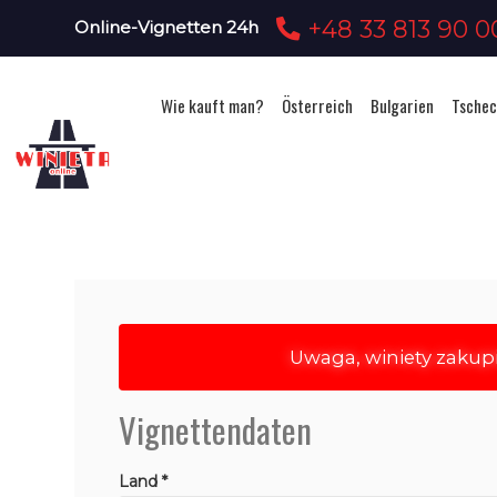
+48 33 813 90 0
Online-Vignetten 24h
Wie kauft man?
Österreich
Bulgarien
Tschec
Uwaga, winiety zakup
Vignettendaten
Land *