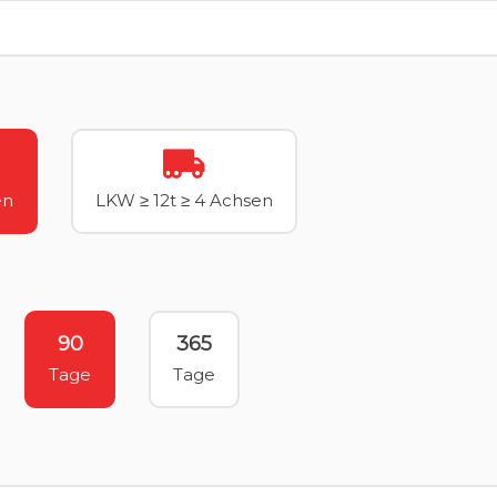
en
LKW ≥ 12t ≥ 4 Achsen
90
365
Tage
Tage