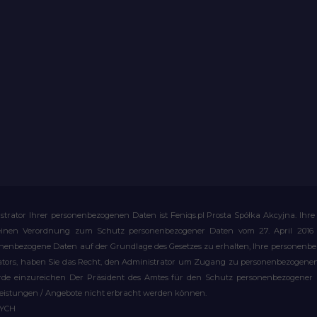
strator Ihrer personenbezogenen Daten ist Feniqs.pl Prosta Spółka Akcyjna. 
meinen Verordnung zum Schutz personenbezogener Daten vom 27. April 2016 al
rsonenbezogene Daten auf der Grundlage des Gesetzes zu erhalten, Ihre personen
rators, haben Sie das Recht, den Administrator um Zugang zu personenbezogenen 
e einzureichen Der Präsident des Amtes für den Schutz personenbezogener Date
leistungen / Angebote nicht erbracht werden können.
WYCH