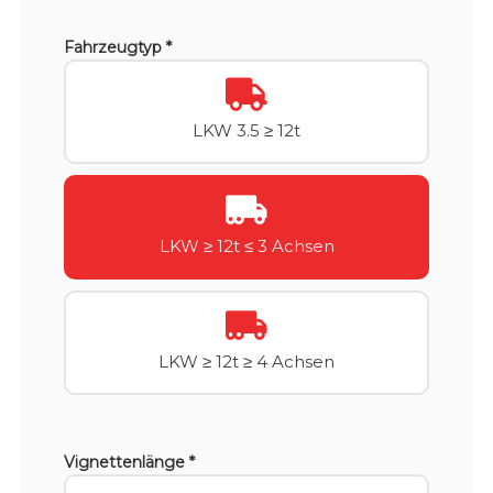
Fahrzeugtyp *
LKW 3.5 ≥ 12t
LKW ≥ 12t ≤ 3 Achsen
LKW ≥ 12t ≥ 4 Achsen
Vignettenlänge *