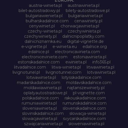
EUROPA:
austria-winieta.pl
austriawinieta.pl
bilet-autostradowy.pl
bilety-autostradowe.pl
bulgariawienieta.pl
bulgariawinieta.pl
bulharskadalnice.com
cenawiniety.pl
cenywiniet.pl
chorwacjawinieta.pl
czechy-winieta.pl
czechywinieta.pl
czechywiniety.pl
dalnicnipoplatky.com
dalnicniznamka.eu
digital-vignette.de
e-vignette.pl
e-winieta.eu
edalnice.org
edalnice.pl
electronicavinieta.com
electroniceviniete.com
estoniawinieta.pl
estonskadalnice.com
ewinieta.pl
info365.pl
litvadalnice.com
litwa-winieta.pl
litwawinieta.pl
livignotunel.pl
livignotunnel.com
lotvawinieta.pl
lotwawinieta.pl
lotysskadalnice.com
madarskadalnice.com
moldavskadalnice.com
moldawiawinieta.pl
najtanszewiniety.pl
oplatyautostradowe.pl
pl-vignette.com
polskadalnice.com
rakouskadalnice.com
rumuniawinieta.pl
rumunskadalnice.com
sloveniawinieta.pl
slovenskadalnice.com
slovinskadalnice.com
slowacja-winieta.pl
slowacjawinieta.pl
svycarskadalnice.com
szwajcariawinieta.pl
słoweniawinieta.pl