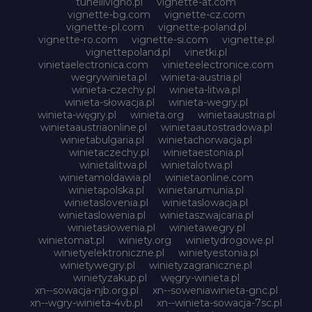
tunellivigno.pl
vignette-at.com
vignette-bg.com
vignette-cz.com
vignette-pl.com
vignette-poland.pl
vignette-ro.com
vignette-si.com
vignette.pl
vignettepoland.pl
vinetki.pl
vinietaelectronica.com
vinieteelectronice.com
wegrywinieta.pl
winieta-austria.pl
winieta-czechy.pl
winieta-litwa.pl
winieta-słowacja.pl
winieta-wegry.pl
winieta-węgry.pl
winieta.org
winietaaustria.pl
winietaaustriaonline.pl
winietaautostradowa.pl
winietabulgaria.pl
winietachorwacja.pl
winietaczechy.pl
winietaestonia.pl
winietalitwa.pl
winietalotwa.pl
winietamoldawia.pl
winietaonline.com
winietapolska.pl
winietarumunia.pl
winietaslovenia.pl
winietaslowacja.pl
winietaslowenia.pl
winietaszwajcaria.pl
winietasłowenia.pl
winietawegry.pl
winietomat.pl
winiety.org
winietydrogowe.pl
winietyelektroniczne.pl
winietyestonia.pl
winietywegry.pl
winietyzagraniczne.pl
winietyzakup.pl
węgry-winieta.pl
xn--sowacja-njb.org.pl
xn--soweniawinieta-gnc.pl
xn--wgry-winieta-4vb.pl
xn--winieta-sowacja-7sc.pl