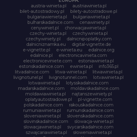
EUROPA:
austria-winieta.pl
austriawinieta.pl
bilet-autostradowy.pl
bilety-autostradowe.pl
bulgariawienieta.pl
bulgariawinieta.pl
bulharskadalnice.com
cenawiniety.pl
cenywiniet.pl
chorwacjawinieta.pl
czechy-winieta.pl
czechywinieta.pl
czechywiniety.pl
dalnicnipoplatky.com
dalnicniznamka.eu
digital-vignette.de
e-vignette.pl
e-winieta.eu
edalnice.org
edalnice.pl
electronicavinieta.com
electroniceviniete.com
estoniawinieta.pl
estonskadalnice.com
ewinieta.pl
info365.pl
litvadalnice.com
litwa-winieta.pl
litwawinieta.pl
livignotunel.pl
livignotunnel.com
lotvawinieta.pl
lotwawinieta.pl
lotysskadalnice.com
madarskadalnice.com
moldavskadalnice.com
moldawiawinieta.pl
najtanszewiniety.pl
oplatyautostradowe.pl
pl-vignette.com
polskadalnice.com
rakouskadalnice.com
rumuniawinieta.pl
rumunskadalnice.com
sloveniawinieta.pl
slovenskadalnice.com
slovinskadalnice.com
slowacja-winieta.pl
slowacjawinieta.pl
svycarskadalnice.com
szwajcariawinieta.pl
słoweniawinieta.pl