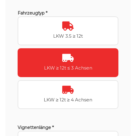
Fahrzeugtyp *
LKW 3.5 ≥ 12t
LKW ≥ 12t ≤ 3 Achsen
LKW ≥ 12t ≥ 4 Achsen
Vignettenlänge *