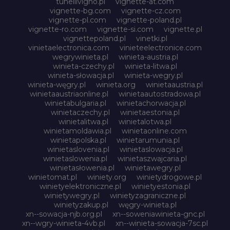
tunellivigno.pl
vignette-at.com
vignette-bg.com
vignette-cz.com
vignette-pl.com
vignette-poland.pl
vignette-ro.com
vignette-si.com
vignette.pl
vignettepoland.pl
vinetki.pl
vinietaelectronica.com
vinieteelectronice.com
wegrywinieta.pl
winieta-austria.pl
winieta-czechy.pl
winieta-litwa.pl
winieta-słowacja.pl
winieta-wegry.pl
winieta-węgry.pl
winieta.org
winietaaustria.pl
winietaaustriaonline.pl
winietaautostradowa.pl
winietabulgaria.pl
winietachorwacja.pl
winietaczechy.pl
winietaestonia.pl
winietalitwa.pl
winietalotwa.pl
winietamoldawia.pl
winietaonline.com
winietapolska.pl
winietarumunia.pl
winietaslovenia.pl
winietaslowacja.pl
winietaslowenia.pl
winietaszwajcaria.pl
winietasłowenia.pl
winietawegry.pl
winietomat.pl
winiety.org
winietydrogowe.pl
winietyelektroniczne.pl
winietyestonia.pl
winietywegry.pl
winietyzagraniczne.pl
winietyzakup.pl
węgry-winieta.pl
xn--sowacja-njb.org.pl
xn--soweniawinieta-gnc.pl
xn--wgry-winieta-4vb.pl
xn--winieta-sowacja-7sc.pl