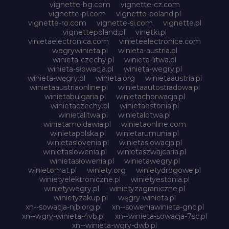
vignette-bg.com
vignette-cz.com
vignette-pl.com
vignette-poland.pl
vignette-ro.com
vignette-si.com
vignette.pl
vignettepoland.pl
vinetki.pl
vinietaelectronica.com
vinieteelectronice.com
wegrywinieta.pl
winieta-austria.pl
winieta-czechy.pl
winieta-litwa.pl
winieta-słowacja.pl
winieta-wegry.pl
winieta-węgry.pl
winieta.org
winietaaustria.pl
winietaaustriaonline.pl
winietaautostradowa.pl
winietabulgaria.pl
winietachorwacja.pl
winietaczechy.pl
winietaestonia.pl
winietalitwa.pl
winietalotwa.pl
winietamoldawia.pl
winietaonline.com
winietapolska.pl
winietarumunia.pl
winietaslovenia.pl
winietaslowacja.pl
winietaslowenia.pl
winietaszwajcaria.pl
winietasłowenia.pl
winietawegry.pl
winietomat.pl
winiety.org
winietydrogowe.pl
winietyelektroniczne.pl
winietyestonia.pl
winietywegry.pl
winietyzagraniczne.pl
winietyzakup.pl
węgry-winieta.pl
xn--sowacja-njb.org.pl
xn--soweniawinieta-gnc.pl
xn--wgry-winieta-4vb.pl
xn--winieta-sowacja-7sc.pl
xn--winieta-wgry-dwb.pl