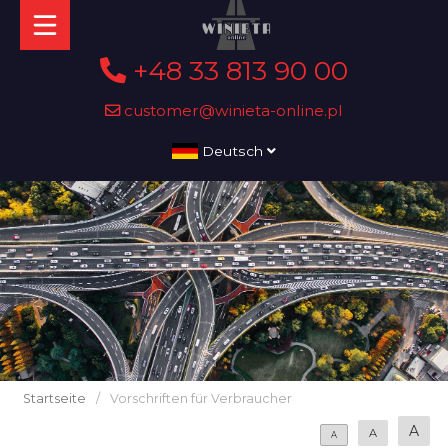
+48 33 813 90 00
customer@winieta-online.pl
Deutsch
Startseite
/
Vorschriften für Verbraucher
A
A
A