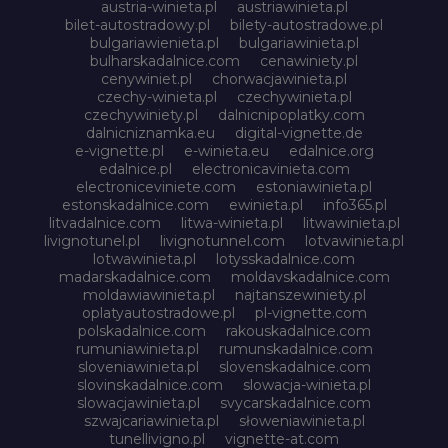
austria-winieta.pl
austriawinieta.pl
bilet-autostradowy.pl
bilety-autostradowe.pl
bulgariawienieta.pl
bulgariawinieta.pl
bulharskadalnice.com
cenawiniety.pl
cenywiniet.pl
chorwacjawinieta.pl
czechy-winieta.pl
czechywinieta.pl
czechywiniety.pl
dalnicnipoplatky.com
dalnicniznamka.eu
digital-vignette.de
e-vignette.pl
e-winieta.eu
edalnice.org
edalnice.pl
electronicavinieta.com
electroniceviniete.com
estoniawinieta.pl
estonskadalnice.com
ewinieta.pl
info365.pl
litvadalnice.com
litwa-winieta.pl
litwawinieta.pl
livignotunel.pl
livignotunnel.com
lotvawinieta.pl
lotwawinieta.pl
lotysskadalnice.com
madarskadalnice.com
moldavskadalnice.com
moldawiawinieta.pl
najtanszewiniety.pl
oplatyautostradowe.pl
pl-vignette.com
polskadalnice.com
rakouskadalnice.com
rumuniawinieta.pl
rumunskadalnice.com
sloveniawinieta.pl
slovenskadalnice.com
slovinskadalnice.com
slowacja-winieta.pl
slowacjawinieta.pl
svycarskadalnice.com
szwajcariawinieta.pl
słoweniawinieta.pl
tunellivigno.pl
vignette-at.com