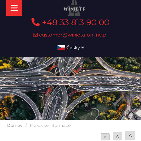
+48 33 813 90 00
customer@winieta-online.pl
Česky
Domov
/
Praktické informace
A
A
A