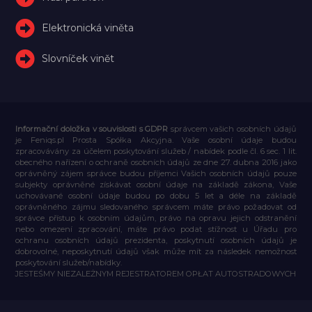
Elektronická viněta
Slovníček vinět
Informační doložka v souvislosti s GDPR
správcem vašich osobních údajů
je Feniqs.pl Prosta Spółka Akcyjna. Vaše osobní údaje budou
zpracovávány za účelem poskytování služeb / nabídek podle čl. 6 sec. 1 lit.
obecného nařízení o ochraně osobních údajů ze dne 27. dubna 2016 jako
oprávněný zájem správce budou příjemci Vašich osobních údajů pouze
subjekty oprávněné získávat osobní údaje na základě zákona, Vaše
uchovávané osobní údaje budou po dobu 5 let a déle na základě
oprávněného zájmu sledovaného správcem máte právo požadovat od
správce přístup k osobním údajům, právo na opravu jejich odstranění
nebo omezení zpracování, máte právo podat stížnost u Úřadu pro
ochranu osobních údajů prezidenta, poskytnutí osobních údajů je
dobrovolné, neposkytnutí údajů však může mít za následek nemožnost
poskytování služeb/nabídky.
JESTEŚMY NIEZALEŻNYM REJESTRATOREM OPŁAT AUTOSTRADOWYCH