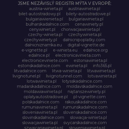
JSME NEZÁVISLÝ REGISTR MÝTA V EVROPĚ:
austria-winieta.pl
austriawinieta.pl
bilet-autostradowy.pl
bilety-autostradowe.pl
bulgariawienieta.pl
bulgariawinieta.pl
bulharskadalnice.com
cenawiniety.pl
cenywiniet.pl
chorwacjawinieta.pl
czechy-winieta.pl
czechywinieta.pl
czechywiniety.pl
dalnicnipoplatky.com
dalnicniznamka.eu
digital-vignette.de
e-vignette.pl
e-winieta.eu
edalnice.org
edalnice.pl
electronicavinieta.com
electroniceviniete.com
estoniawinieta.pl
estonskadalnice.com
ewinieta.pl
info365.pl
litvadalnice.com
litwa-winieta.pl
litwawinieta.pl
livignotunel.pl
livignotunnel.com
lotvawinieta.pl
lotwawinieta.pl
lotysskadalnice.com
madarskadalnice.com
moldavskadalnice.com
moldawiawinieta.pl
najtanszewiniety.pl
oplatyautostradowe.pl
pl-vignette.com
polskadalnice.com
rakouskadalnice.com
rumuniawinieta.pl
rumunskadalnice.com
sloveniawinieta.pl
slovenskadalnice.com
slovinskadalnice.com
slowacja-winieta.pl
slowacjawinieta.pl
svycarskadalnice.com
szwajcariawinieta.pl
słoweniawinieta.pl