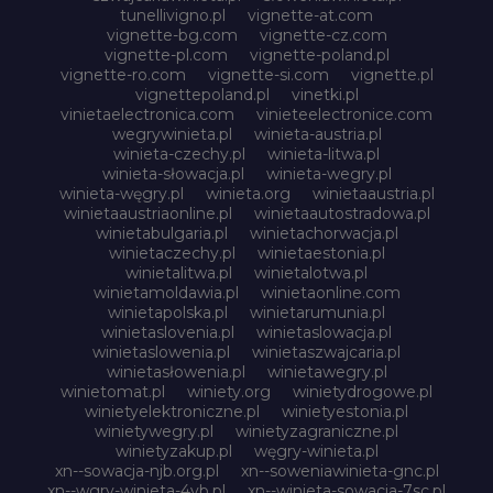
tunellivigno.pl
vignette-at.com
vignette-bg.com
vignette-cz.com
vignette-pl.com
vignette-poland.pl
vignette-ro.com
vignette-si.com
vignette.pl
vignettepoland.pl
vinetki.pl
vinietaelectronica.com
vinieteelectronice.com
wegrywinieta.pl
winieta-austria.pl
winieta-czechy.pl
winieta-litwa.pl
winieta-słowacja.pl
winieta-wegry.pl
winieta-węgry.pl
winieta.org
winietaaustria.pl
winietaaustriaonline.pl
winietaautostradowa.pl
winietabulgaria.pl
winietachorwacja.pl
winietaczechy.pl
winietaestonia.pl
winietalitwa.pl
winietalotwa.pl
winietamoldawia.pl
winietaonline.com
winietapolska.pl
winietarumunia.pl
winietaslovenia.pl
winietaslowacja.pl
winietaslowenia.pl
winietaszwajcaria.pl
winietasłowenia.pl
winietawegry.pl
winietomat.pl
winiety.org
winietydrogowe.pl
winietyelektroniczne.pl
winietyestonia.pl
winietywegry.pl
winietyzagraniczne.pl
winietyzakup.pl
węgry-winieta.pl
xn--sowacja-njb.org.pl
xn--soweniawinieta-gnc.pl
xn--wgry-winieta-4vb.pl
xn--winieta-sowacja-7sc.pl